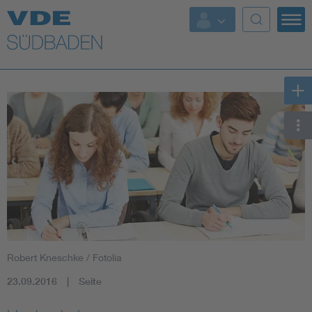
Top Themen
Fokusthemen
Energy
AI & Digital Trust
Health
Mobility
Robert Kneschke / Fotolia
Standards
23.09.2016
Seite
Weitere Themen