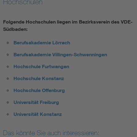
Hochschulen
Assisted Living
Bui
Folgende Hochschulen liegen im Bezirksverein des VDE-
Electromobility
Inf
Südbaden:
Berufsakademie Lörrach
Energy efficiency
Edu
Berufsakademie Villingen-Schwenningen
Energy storage
Ren
Hochschule Furtwangen
Hochschule Konstanz
Functional safety
Env
Hochschule Offenburg
Universität Freiburg
Universität Konstanz
Das könnte Sie auch interessieren: