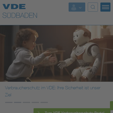
Top Themen
Fokusthemen
Energy
AI & Digital Trust
Health
Mobility
Verbraucherschutz im VDE: Ihre Sicherheit ist unser
Ziel
Standards
Weitere Themen
Zum VDE Verbraucherschutz-Portal