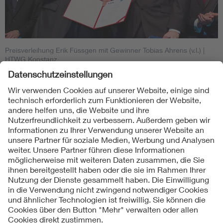
Preisverleihung Erik Füssgen mit Gewinner Tobias Ahrens (v.l.)
|
HTWG Konstanz
Weitere Informationen zur Preisverleihung finden sie auf
der Homepage der HTWG Konstanz:
http://www.htwg-
konstanz.de/Tag-der-
Elektrotechnik.tag_elektrotechnik.0.html
Folgen Sie uns